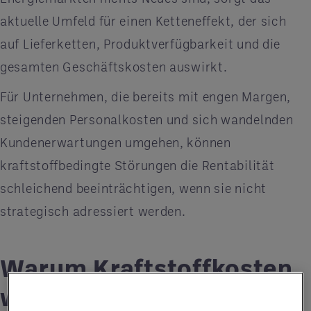
aktuelle Umfeld für einen Ketteneffekt, der sich
auf Lieferketten, Produktverfügbarkeit und die
gesamten Geschäftskosten auswirkt.
Für Unternehmen, die bereits mit engen Margen,
steigenden Personalkosten und sich wandelnden
Kundenerwartungen umgehen, können
kraftstoffbedingte Störungen die Rentabilität
schleichend beeinträchtigen, wenn sie nicht
strategisch adressiert werden.
Warum Kraftstoffkosten
wichtiger sind denn je