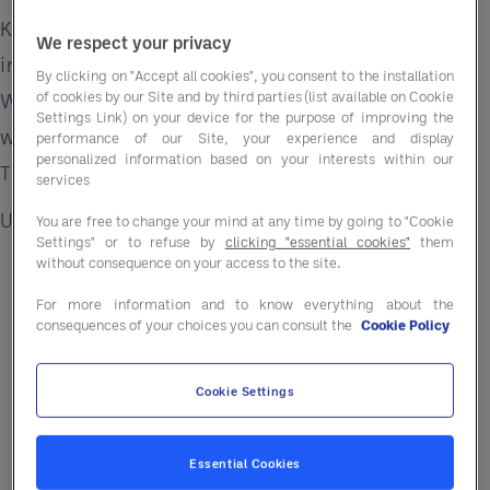
Kraftstoff ist ein grundlegender Kostenfaktor, der
We respect your privacy
in nahezu jeder Stufe der Lieferkette verankert ist.
By clicking on "Accept all cookies", you consent to the installation
of cookies by our Site and by third parties (list available on Cookie
Wenn die Kraftstoffpreise steigen oder instabil
Settings Link) on your device for the purpose of improving the
werden, gehen die Auswirkungen weit über den
performance of our Site, your experience and display
personalized information based on your interests within our
Transport hinaus.
services
Unternehmen können Folgendes feststellen:
You are free to change your mind at any time by going to "Cookie
Settings" or to refuse by
clicking "essential cookies"
them
without consequence on your access to the site.
Steigende Liefer- und Logistikkosten
For more information and to know everything about the
Höhere Preise von Lieferanten, die
consequences of your choices you can consult the
Cookie Policy
Transportkosten weitergeben
Cookie Settings
Verzögerungen oder Unregelmäßigkeiten bei
der Produktverfügbarkeit
Essential Cookies
Druck auf lokale und regionale