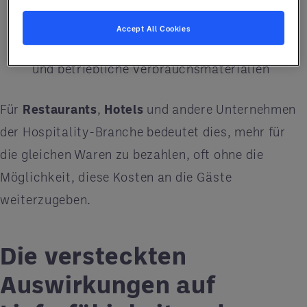
Distributionsnetzwerke
Accept All Cookies
Steigende Kosten für Lebensmittel, Getränke
und betriebliche Verbrauchsmaterialien
Für
Restaurants
,
Hotels
und andere Unternehmen
der Hospitality-Branche bedeutet dies, mehr für
die gleichen Waren zu bezahlen, oft ohne die
Möglichkeit, diese Kosten an die Gäste
weiterzugeben.
Die versteckten
Auswirkungen auf