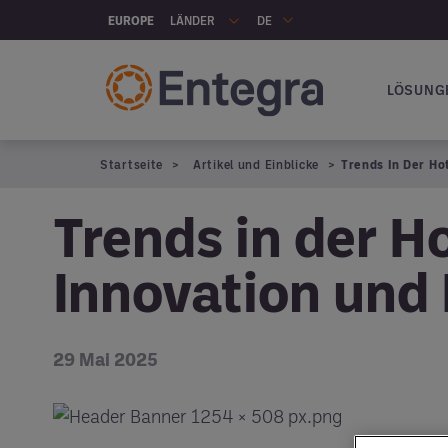
Skip to main content
LÄNDER
EUROPE
DE
LÖSUNG
Hauptna
Startseite
Artikel und Einblicke
Trends In Der Ho
Trends in der H
Innovation und
29 Mai 2025