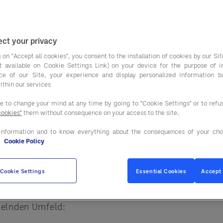
Gastgewerbesektor 
r Personalisierung, Nachhaltigkeit und digitalen
ien sind die besten, um den neuen Erwartungen Ih
ct your privacy
 on "Accept all cookies", you consent to the installation of cookies by our Sit
ist available on Cookie Settings Link) on your device for the purpose of 
ce of our Site, your experience and display personalized information 
ntelligenz, die Einführung nachhaltiger Praktiken u
ithin our services
ie zahlreiche
Chancen.
ee to change your mind at any time by going to "Cookie Settings" or to ref
cookies"
them without consequence on your access to the site.
sten Trends für 2025
ausgewählt und
die 5 besten 
information and to know everything about the consequences of your cho
e
Cookie Policy
che Schlüsselfaktoren stehen im Fokus?
Cookie Settings
Essential Cookies
Accept 
ben wir die folgenden zentralen Aspekte identifizie
delnden Umfeld: