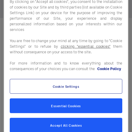
By clicking on "Accept all cookies", you consent to the installation
info@entegraps.de
of cookies by our Site and by third parties (list available on Cookie
Settings Link) on your device for the purpose of improving the
performance of our Site, your experience and display
personalized information based on your interests within our
services
You are free to change your mind at any time by going to "Cookie
Geld sparen
Settings" or to refuse by
clicking "essential cookies"
them
without consequence on your access to the site.
Profitieren Sie von exklusiven Einkaufsvorteilen
und senken Sie Ihre Kosten deutlich.
For more information and to know everything about the
consequences of your choices you can consult the
Cookie Policy
Cookie Settings
Zeit sparen
Essential Cookies
Überlassen Sie uns die Arbeit. Wir kümmern uns
um alles – von der Analyse bis zur Umsetzung.
Accept All Cookies