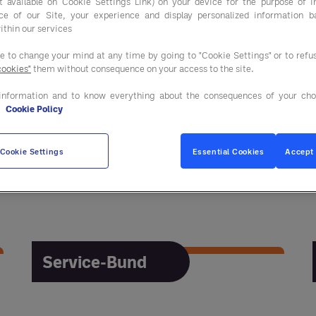
ist available on Cookie Settings Link) on your device for the purpose of 
ce of our Site, your experience and display personalized information 
ithin our services
ee to change your mind at any time by going to "Cookie Settings" or to ref
cookies"
them without consequence on your access to the site.
information and to know everything about the consequences of your cho
e
Cookie Policy
Faller
Cookie Settings
Essential Cookies
Accept 
Faller
Service-Bund
Service-Bund