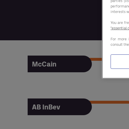
parties (l
performan
interests w
You are fr
"essential 
For more 
consult th
McCain
McCain
AB InBev
AB InBev