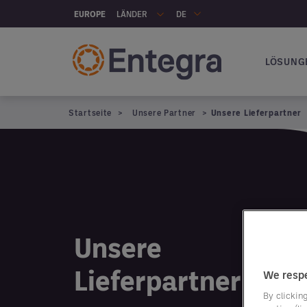
Skip to main content
LÄNDER
EUROPE
DE
LÖSUNG
Hauptna
Startseite
Unsere Partner
Unsere Lieferpartner
Unsere
Lieferpartner
We respe
By clicking