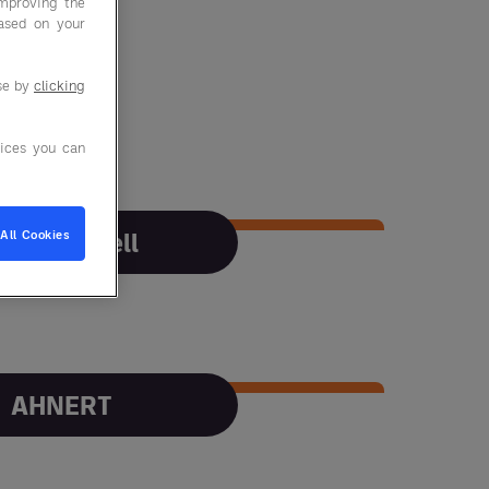
improving the
based on your
use by
clicking
ices you can
Dr. Schnell
All Cookies
Dr. Schnell
AHNERT
AHNERT