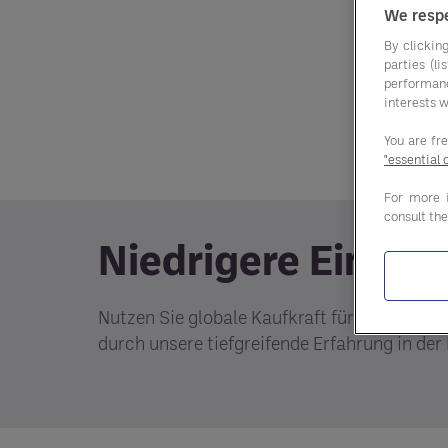
We respe
By clicking
parties (l
performan
interests w
You are fr
"essential 
For more 
consult th
Niedrigere Einkau
Nutzen Sie globale Kaufkraft für Ihr Unter
durch unsere tiefgreifende Erfahrung in der