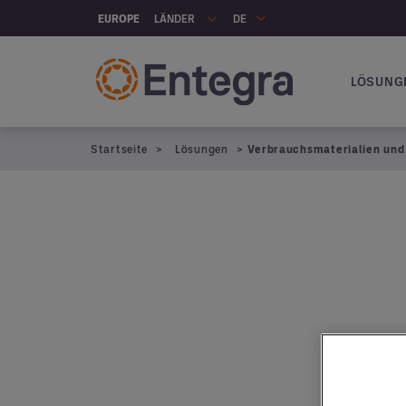
Skip to main content
LÄNDER
EUROPE
DE
LÖSUNG
Hauptna
Startseite
Lösungen
Verbrauchsmaterialien und