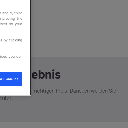
e and by third
improving the
based on your
use by
clicking
ices you can
denerlebnis
All Cookies
aterialien zum richtigen Preis. Daneben werden Sie
tützt.