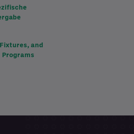
zifische
ergabe
 Fixtures, and
 Programs