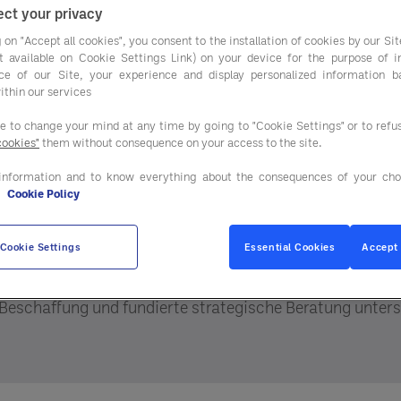
ct your privacy
 on "Accept all cookies", you consent to the installation of cookies by our Sit
ist available on Cookie Settings Link) on your device for the purpose of 
ce of our Site, your experience and display personalized information 
ithin our services
ee to change your mind at any time by going to "Cookie Settings" or to ref
cookies"
them without consequence on your access to the site.
information and to know everything about the consequences of your cho
e
Cookie Policy
fskosten, besseres Kun
Cookie Settings
Essential Cookies
Accept 
nehmen. Mit Entegra haben Sie Zugang zu den richtigen M
 Beschaffung und fundierte strategische Beratung unters