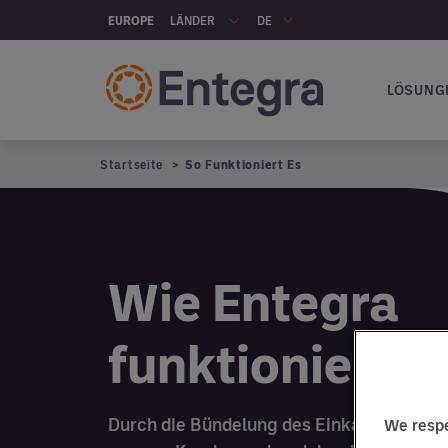
Skip to main content
LÄNDER
EUROPE
DE
LÖSUNG
Hauptna
Startseite
So Funktioniert Es
Wie Entegra
funktioniert.
Durch die Bündelung des Einkaufsvolume
We respe