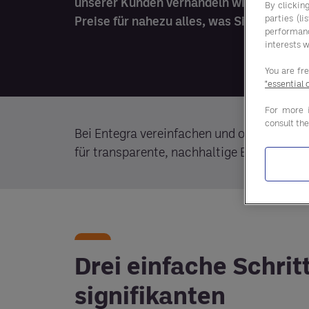
unserer Kunden verhandeln wir bessere
By clicking
parties (l
Preise für nahezu alles, was Sie kaufen.
performan
interests w
You are fr
"essential 
For more 
consult th
Bei Entegra vereinfachen und optimieren w
für transparente, nachhaltige Einsparunge
Drei einfache Schrit
signifikanten