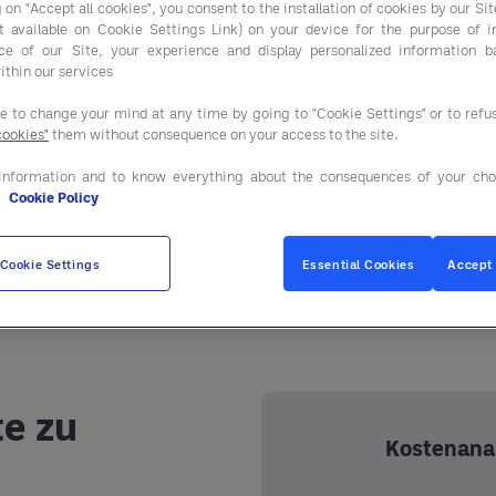
 on "Accept all cookies", you consent to the installation of cookies by our Sit
ist available on Cookie Settings Link) on your device for the purpose of 
ce of our Site, your experience and display personalized information 
ithin our services
ee to change your mind at any time by going to "Cookie Settings" or to ref
cookies"
them without consequence on your access to the site.
information and to know everything about the consequences of your cho
e
Cookie Policy
ir Ihren Einkauf, sodass Sie mühelos bei wesentlichen 
n, die speziell auf die Bedürfnisse Ihres Unternehmens z
Cookie Settings
Essential Cookies
Accept 
te zu
Kostenana