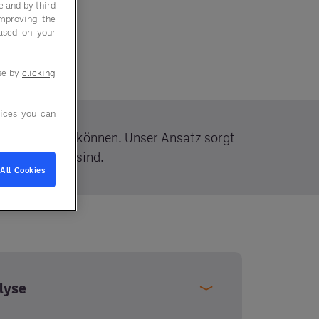
e and by third
improving the
based on your
use by
clicking
ices you can
Kosten sparen können. Unser Ansatz sorgt
ugeschnitten sind.
All Cookies
lyse