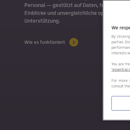
Personal — gestützt auf Daten, fachkundige
Einblicke und unvergleichliche operative
Unterstützung.
We respe
By clicking
Wie es funktioniert
parties (l
performan
interests w
You are fr
"essential 
For more 
consult th