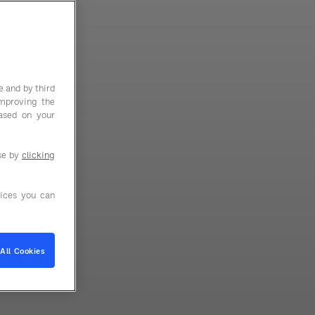
e and by third
improving the
based on your
use by
clicking
ices you can
All Cookies