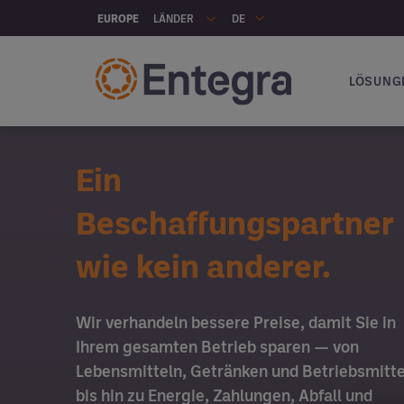
Skip to main content
LÄNDER
EUROPE
DE
LÖSUNG
Hauptna
Ein
Beschaffungspartner
wie kein anderer.
Wir verhandeln bessere Preise, damit Sie in
Ihrem gesamten Betrieb sparen — von
Lebensmitteln, Getränken und Betriebsmitte
bis hin zu Energie, Zahlungen, Abfall und