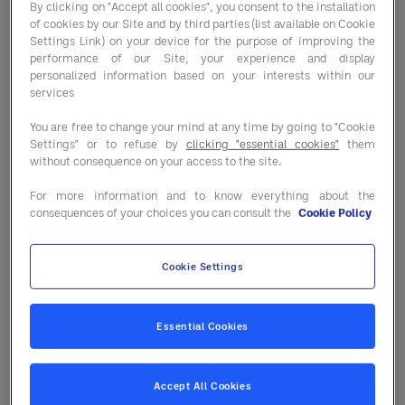
Tel: +49 (0) 6142 1625 - 0 / Fax:
By clicking on "Accept all cookies", you consent to the installation
of cookies by our Site and by third parties (list available on Cookie
+49 (0) 6142 8350 - 558 ​
Settings Link) on your device for the purpose of improving the
performance of our Site, your experience and display
personalized information based on your interests within our
Geschäftsführung: Caroline
services
Litot & Martijn van der Woerdt
You are free to change your mind at any time by going to "Cookie
Settings" or to refuse by
clicking "essential cookies"
them
HRB 739691 – Amtsgericht
without consequence on your access to the site.
Mannheim, Sitz der
For more information and to know everything about the
Gesellschaft: Heidelberg
consequences of your choices you can consult the
Cookie Policy
Ust-ID: DE 343035858
Cookie Settings
Inhaltlich Verantwortlicher
Essential Cookies
gemäß § 18 Abs. 2 MStV:
Jennifer Grant
Accept All Cookies