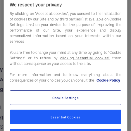
We respect your privacy
By clicking on "Accept all cookies", you consent to the installation
of cookies by our Site and by third parties (list available on Cookie
Settings Link) on your device for the purpose of improving the
performance of our Site, your experience and display
personalized information based on your interests within our
services
You are free to change your mind at any time by going to "Cookie
Settings" or to refuse by
clicking "essential cookies"
them
without consequence on your access to the site.
Wir von Entegra freuen uns, Laetitia Daufenbach
For more information and to know everything about the
als neue CEO für Kontinentaleuropa bekannt zu
consequences of your choices you can consult the
Cookie Policy
geben.
Cookie Settings
Laetitia bringt über zwei Jahrzehnte Erfahrung in
globalen Führungspositionen im Gastgewerbe mit.
Essential Cookies
Sie hat umfangreiche Erfahrungen in Europa und