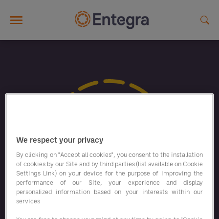
Skip to main content
We respect your privacy
By clicking on "Accept all cookies", you consent to the installation
of cookies by our Site and by third parties (list available on Cookie
Settings Link) on your device for the purpose of improving the
performance of our Site, your experience and display
personalized information based on your interests within our
services