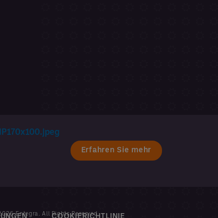
Erfahren Sie mehr
026 Entegra. All Rights Reserved
MUNGEN
COOKIERICHTLINIE