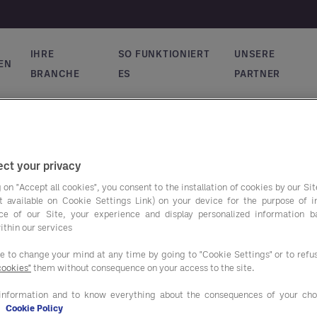
IHRE
SO FUNKTIONIERT
UNSERE
EN
vigation
BRANCHE
ES
PARTNER
ct your privacy
 on "Accept all cookies", you consent to the installation of cookies by our Sit
e responsable de l’hygiène
ist available on Cookie Settings Link) on your device for the purpose of 
ce of our Site, your experience and display personalized information 
ithin our services
 compétences à proposer des produits, services et conseils de q
ls et ainsi répondre à leurs besoins par des solutions technique
ee to change your mind at any time by going to "Cookie Settings" or to ref
cookies"
them without consequence on your access to the site.
é et performance
information and to know everything about the consequences of your cho
les, HEDIS offre un accompagnement sur mesure à nos partenaire
e
Cookie Policy
urs enjeux.