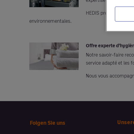
HEDIS propose des gam
environnementales.
Offre experte d’hygiè
Notre savoir-faire re
service adapté et les 
Nous vous accompagnon
Unser
Folgen Sie uns