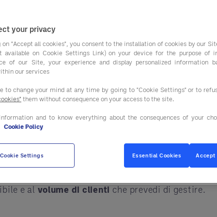
tua attività?
nto dalla qualità del servizio offerto o dalla qualità
ct your privacy
re la differenza tra un’esperienza soddisfacente o f
 on "Accept all cookies", you consent to the installation of cookies by our Sit
ist available on Cookie Settings Link) on your device for the purpose of 
ce of our Site, your experience and display personalized information 
ithin our services
o mettendoti in
contatto con i fornitori più adatti a
ere le migliori attrezzature per ristoranti e dare v
ee to change your mind at any time by going to "Cookie Settings" or to ref
cookies"
them without consequence on your access to the site.
information and to know everything about the consequences of your cho
e
Cookie Policy
nti da considerare prima dell’acquisto
Cookie Settings
Essential Cookies
Accept 
 la tua cucina,
è fondamentale capire le specifiche
bile e al
volume di clienti
che prevedi di gestire.