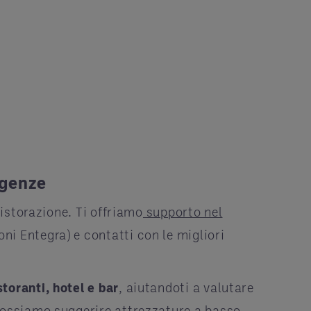
sigenze
ristorazione. Ti offriamo
supporto nel
oni Entegra) e contatti con le migliori
toranti, hotel e bar
, aiutandoti a valutare
 possiamo suggerire attrezzature a basso