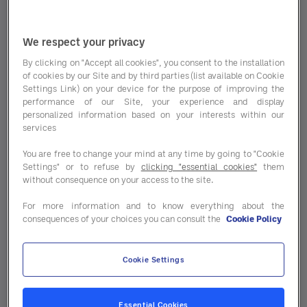
We respect your privacy
By clicking on "Accept all cookies", you consent to the installation
of cookies by our Site and by third parties (list available on Cookie
Settings Link) on your device for the purpose of improving the
performance of our Site, your experience and display
personalized information based on your interests within our
services
You are free to change your mind at any time by going to "Cookie
Settings" or to refuse by
clicking "essential cookies"
them
without consequence on your access to the site.
For more information and to know everything about the
consequences of your choices you can consult the
Cookie Policy
Dans un contexte de forte pression – budgets
contraints, inflation, normes croissantes,
Cookie Settings
attentes sociétales –,
la mission d’AMi2 par
Entegra reste la même : simplifier la
complexité et transformer chaque décision
Essential Cookies