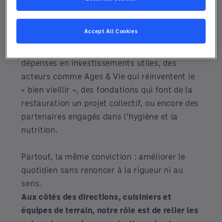
en levier d’efficacité durable
.
Accept All Cookies
Ce numéro en est l’illustration : des
établissements qui transforment leurs
dépenses en investissements utiles, des
acteurs comme Ages & Vie qui réinventent le
« bien vieillir », des fondations qui font de la
restauration un projet collectif, ou encore des
partenaires engagés dans l’hygiène et la
nutrition.
Partout, la même conviction : améliorer le
quotidien sans renoncer à la rigueur ni au
sens.
Aux côtés des directions, cuisiniers et
équipes de terrain, notre rôle est de relier les