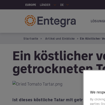
Skip to main content
LÄNDER
EUROPE
DE
LÖSUNG
Hauptna
Startseite
Artikel und Einblicke
Ein Köstlicher V
Ein köstlicher 
getrockneten 
We respe
ist dieses köstliche Tatar mit getrocknete
By clicking
parties (l