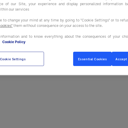
n macht dieses Rezept zu einem idealen Gericht 
ce of our Site, your experience and display personalized information 
ithin our services
ee to change your mind at any time by going to "Cookie Settings" or to ref
cookies"
them without consequence on your access to the site.
information and to know everything about the consequences of your cho
l mariniert, gehackt.
e
Cookie Policy
Cookie Settings
Essential Cookies
Accept 