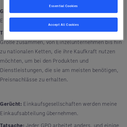
Essential Cookies
Gerücht:
Ich bin zu klein für eine
Einkaufsgesellschaft. Wozu ist eine solche gut?
Accept All Cookies
Tatsache:
Entegra arbeitet mit Kunden jeder
Größe zusammen, von Einzelunternehmen bis hin
zu nationalen Ketten, die ihre Kaufkraft nutzen
möchten, um bei den Produkten und
Dienstleistungen, die sie am meisten benötigen,
Preisnachlässe zu erhalten.
Gerücht:
Einkaufsgesellschaften werden meine
Einkaufsabteilung übernehmen.
Tatsache:
Jeder GPO arbeitet anders, und einige