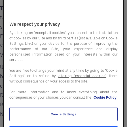
Tatsache:
Einige Einkaufsgesellschaften dienen
tatsächlich als Vermittler, aber nicht alle GPOs
We respect your privacy
sind gleich. Entegra zum Beispiel bietet neben
By clicking on "Accept all cookies", you consent to the installation
Einkaufslösungen, die die Gewinnspannen
of cookies by our Site and by third parties (list available on Cookie
Settings Link) on your device for the purpose of improving the
verbessern, auch beratende Unterstützung zur
performance of our Site, your experience and display
Verbesserung der Unternehmensleistung.
personalized information based on your interests within our
services
Unsere globale Kaufkraft von 32 Milliarden Euro
You are free to change your mind at any time by going to "Cookie
bedeutet, dass Ihr Unternehmen bis zu 15 %* bei
Settings" or to refuse by
clicking "essential cookies"
them
without consequence on your access to the site.
einer breiten Palette von Produkten,
For more information and to know everything about the
Dienstleistungen und Lösungen sparen kann - von
consequences of your choices you can consult the
Cookie Policy
Reinigungschemikalien bis hin zu
Nachhaltigkeitsressourcen.
Cookie Settings