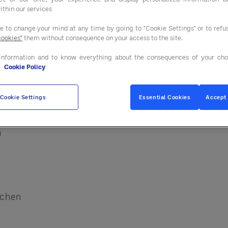
anzusprechen - und
ithin our services
angel, sinkender Konsum der Kunden – jetzt ist es 
ee to change your mind at any time by going to "Cookie Settings" or to ref
cookies"
them without consequence on your access to the site.
 sein. Unser neues Whitepaper für 2024 zeigt die vi
nd wie Sie aus jedem Trend Kapital schlagen könne
information and to know everything about the consequences of your cho
e
Cookie Policy
Cookie Settings
Essential Cookies
Accept 
mittel verlangen
n
echen