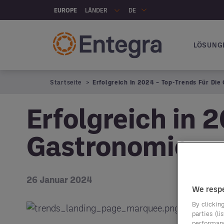
Skip to main content
LÄNDER
EUROPE
DE
LÖSUNG
Hauptna
Startseite
Erfolgreich In 2024 – Top-Trends Für Die
Erfolgreich in 
Gastronomie
26 Januar 2024
We respe
By clicking
parties (l
performan