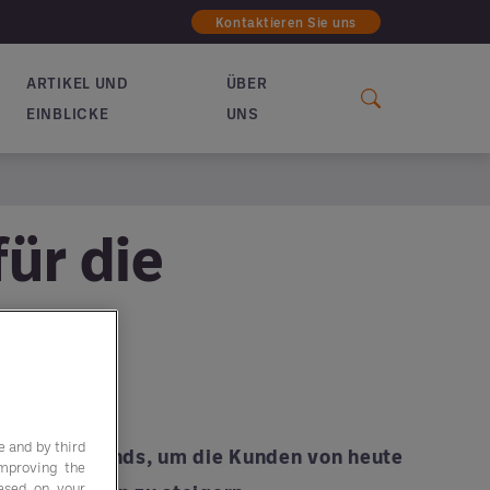
Kontaktieren Sie uns
ARTIKEL UND
ÜBER
EINBLICKE
UNS
für die
e and by third
neuesten Trends, um die Kunden von heute
improving the
based on your