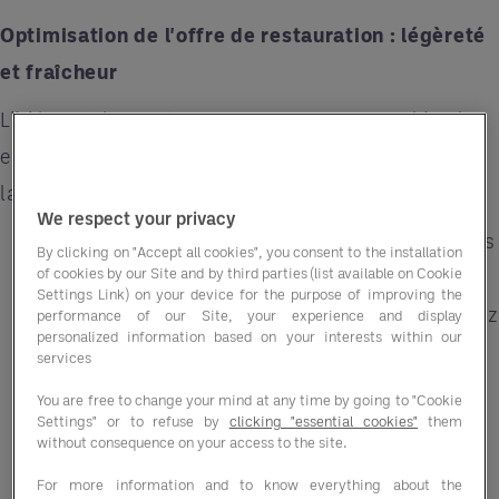
Optimisation de l'offre de restauration : légèreté
et fraîcheur
L'idée est de montrer que vous comprenez bien les
envies estivales de vos clients, tout en optimisant
la logistique interne
We respect your privacy
Menus de saison : globalement, misez sur des
By clicking on "Accept all cookies", you consent to the installation
of cookies by our Site and by third parties (list available on Cookie
ingrédients, frais, locaux et saisonniers, une
Settings Link) on your device for the purpose of improving the
tendance désormais incontournable. Et offrez
performance of our Site, your experience and display
personalized information based on your interests within our
des options végétariennes et véganes pour
services
attirer une clientèle diverse.
You are free to change your mind at any time by going to "Cookie
Settings" or to refuse by
clicking "essential cookies"
them
Introduisez dans vos cartes des salades
without consequence on your access to the site.
créatives garnies de fruits de saison, de noix
For more information and to know everything about the