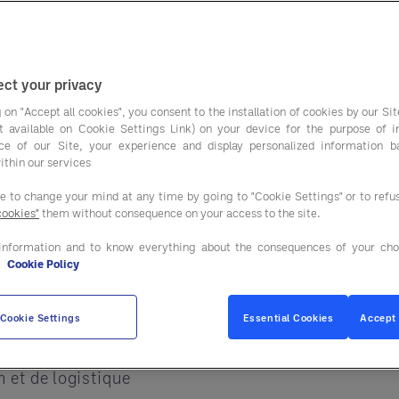
majeur dans de nomb
e contexte actuel crée un effet domino qui impacte 
x des entreprises.
ct your privacy
rges serrées, à la hausse des coûts de main-d’œuvre
 on "Accept all cookies", you consent to the installation of cookies by our Sit
nt peuvent éroder silencieusement la rentabilité si 
ist available on Cookie Settings Link) on your device for the purpose of 
ce of our Site, your experience and display personalized information 
ithin our services
ee to change your mind at any time by going to "Cookie Settings" or to ref
cookies"
them without consequence on your access to the site.
carburant sont plus impor
information and to know everything about the consequences of your cho
e
Cookie Policy
 à presque chaque étape de la chaîne d’approvision
 va bien au-delà du transport.
Cookie Settings
Essential Cookies
Accept 
 et de logistique