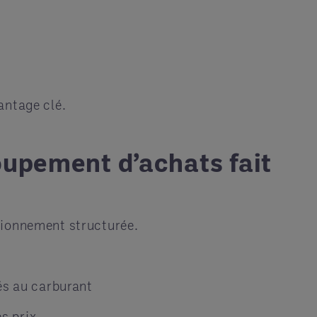
antage clé.
oupement d’achats fait
sionnement structurée.
és au carburant
s prix