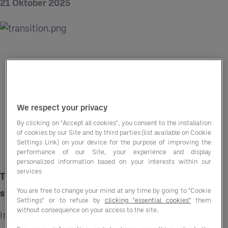
21 Oktober 2025
We respect your privacy
By clicking on "Accept all cookies", you consent to the installation
of cookies by our Site and by third parties (list available on Cookie
Settings Link) on your device for the purpose of improving the
performance of our Site, your experience and display
personalized information based on your interests within our
services
Transition 5.0 in der Gastronomie: Was sie ist,
You are free to change your mind at any time by going to "Cookie
steuerliche Anreize und Vorteile
Settings" or to refuse by
clicking "essential cookies"
them
without consequence on your access to the site.
In den politischen Strategien zur Förderung der